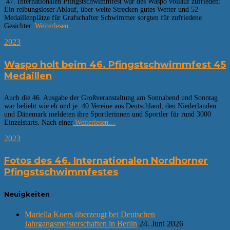
47. Internationalen Pfingstschwimmfest war des Waspo vollauf zufrieden:
Ein reibungsloser Ablauf, über weite Strecken gutes Wetter und 52
Medaillenplätze für Grafschafter Schwimmer sorgten für zufriedene
Gesichter.
Weiterlesen…
2023
Waspo holt beim 46. Pfingstschwimmfest 45
Medaillen
Auch die 46. Ausgabe der Großveranstaltung am Sonnabend und Sonntag
war beliebt wie eh und je: 40 Vereine aus Deutschland, den Niederlanden
und Dänemark meldeten ihre Sportlerinnen und Sportler für rund 3000
Einzelstarts. Nach einer
Weiterlesen…
2023
Fotos des 46. Internationalen Nordhorner
Pfingstschwimmfestes
Neuigkeiten
Mariella Koers überzeugt bei Deutschen
Jahrgangsmeisterschaften in Berlin
24. Juni 2026