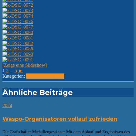
[Zeige eine Slideshow]
1
2
...
5
►
Kategorien:
2018
Fotos
Pfingsten
Ähnliche Beiträge
2024
Waspo-Organisatoren vollauf zufrieden
Die Grafschafter Medaillengewinner Mit dem Ablauf und Ergebnissen des